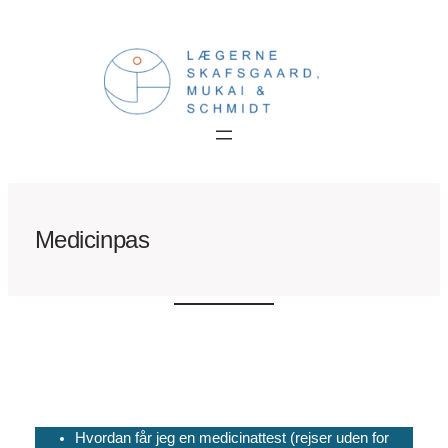
Spring
til
indhold
Medicinpas
Hvordan får jeg en medicinattest (rejser uden for